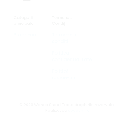
Categorii
Termene și
principale
Condiții
Brand-uri
Termene si
conditii
Politica
confidentialitate
Politică
cookie-uri
© 2026 Wanco Shop | Toate drepturile rezervate |
Realizat de
seodum.ro