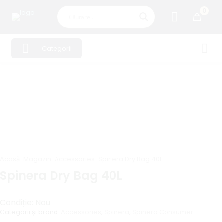
0
Categorii
Acasă
-
Magazin
-
Accessories
-
Spinera Dry Bag 40L
Spinera Dry Bag 40L
Condiție: Nou
Categorii și brand:
Accessories
,
Spinera
,
Spinera Consumer