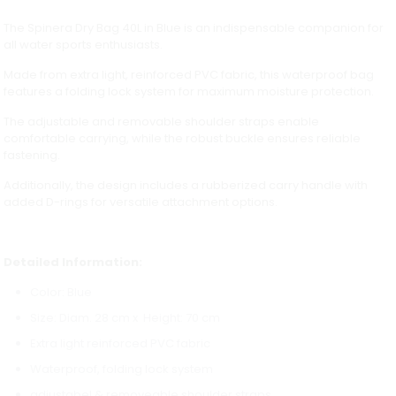
The Spinera Dry Bag 40L in Blue is an indispensable companion for
all water sports enthusiasts.
Made from extra light, reinforced PVC fabric, this waterproof bag
features a folding lock system for maximum moisture protection.
The adjustable and removable shoulder straps enable
comfortable carrying, while the robust buckle ensures reliable
fastening.
Additionally, the design includes a rubberized carry handle with
added D-rings for versatile attachment options.
Detailed Information:
Color: Blue
Size: Diam. 28 cm x Height: 70 cm
Extra light reinforced PVC fabric
Waterproof, folding lock system
adjustabel & removeable shoulder straps