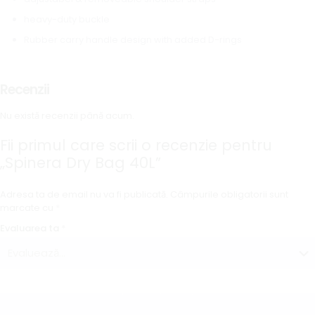
heavy-duty buckle
Rubber carry handle design with added D-rings
Recenzii
Nu există recenzii până acum.
Fii primul care scrii o recenzie pentru
„Spinera Dry Bag 40L”
Adresa ta de email nu va fi publicată.
Câmpurile obligatorii sunt
marcate cu
*
Evaluarea ta
*