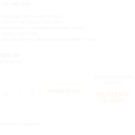
ART. NO:
23106
• Extra light reinforced PVC fabric
• Waterproof, folding lock system
• adjustabel & removeable shoulder straps
• heavy-duty buckle
• Rubber carry handle design with added D-rings
185
lei
Stoc limitat
Adaugă în coș
56.37 Lei x
4 rate
Spinera Dry Bag 40L